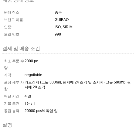
원래 장소:
중국
브랜드 이름:
GUIBAO
인증:
ISO, SIRIM
모델 번호:
998
결제 및 배송 조건
최소 주문 수
2000 pc
량:
가격:
negotiable
포장 세부 사
카트리지 (그물 300ml), 판지에 24 조각 및 소시지 (그물 590ml), 판
지에 20 조각.
항:
배달 시간:
4 일
지불 조건:
T는 / T
공급 능력:
20000 pcs/4 작업 일
설명