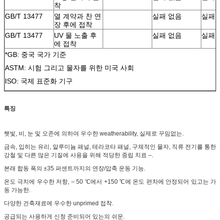
착
GB/T 13477
열 계약과 찬 연
실패 없음
실패 
장 후에 접착
GB/T 13477
UV 물 노출 후
실패 없음
실패 
에 접착
*GB: 중국 국가 기준
ASTM: 시험 그리고 물자를 위한 미국 사회
ISO: 국제 표준화 기구
특징
햇빛, 비, 눈 및 오존에 의하여 우수한 weatherability, 실제로 꾸밈없는.
금속, 입히는 유리, 알루미늄 패널, 테라코타 패널, 구체적인 물자, 직류 전기를 통한
강철 및 다른 많은 기질에 사용을 위해 적당한 중립 치료 –.
본래 합동 폭의 ±35 퍼센트까지의 연장/압축 운동 기능.
온도 극치에 우수한 저항, – 50 ℃에서 +150 ℃에 온도 편차에 안정되어 있고는 가
동 가능한.
다양한 건축재료에 우수한 unprimed 접착.
공급되는 사용하게 신청 준비되어 있는의 쉬운.