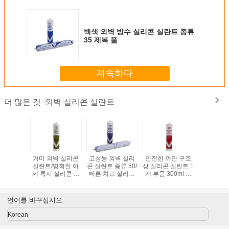
백색 외벽 방수 실리콘 실란트 종류
35 제복 풀
계속하다
외벽 실리콘 실란트
더 많은 것
스카이라이
거미 외벽 실리콘
고성능 외벽 실리
안전한 까만 구조
실란트 1개
종류 50를
실란트/명확한 아
콘 실란트 종류 50/
상 실리콘 실란트 1
리제 금속
명한 실리
세 톡시 실리콘 실
빠른 치료 실리콘
개 부품 300ml 고
리콘 
실란트
란트
실란트
성능
언어를 바꾸십시오
Korean