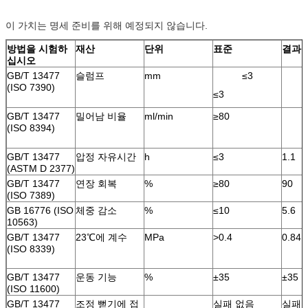
이 가치는 명세 준비를 위해 예정되지 않습니다.
방법을 시험하
재산
단위
표준
결과
십시오
GB/T 13477
슬럼프
mm
≤3
(ISO 7390)
≤3
GB/T 13477
밀어남 비율
ml/min
≥80
(ISO 8394)
GB/T 13477
압정 자유시간
h
≤3
1.1
(ASTM D 2377)
GB/T 13477
연장 회복
%
≥80
90
(ISO 7389)
GB 16776 (ISO
체중 감소
%
≤10
5.6
10563)
GB/T 13477
23℃에 계수
MPa
>0.4
0.84
(ISO 8339)
GB/T 13477
운동 기능
%
±35
±35
(ISO 11600)
GB/T 13477
조정 뻗기에 접
실패 없음
실패 