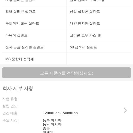
외벽 실리콘 실란트
산업 실리콘 실란트
구체적인 합동 실란트
태양 전지판 실란트
다목적 실란트
실리콘 고무 가스 켓
전자 급료 실리콘 실란트
pu 접착제 실란트
MS 중합체 접착제
모든 제품 >를 전망하십시오;
회사 세부 사항
사업 유형:
설립 년도:
연간 매출:
120million-150million
주요 시장:
동부 아시아
동남 아시아
중동
전세계