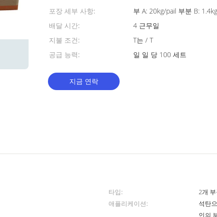
포장 세부 사항:
부 A: 20kg/pail 부분 B: 1.4kg
배달 시간:
4 근무일
지불 조건:
T는 / T
공급 능력:
일 일 당 100 세트
지금 연락
타입:
2개 
애플리케이션:
석탄으
인의 