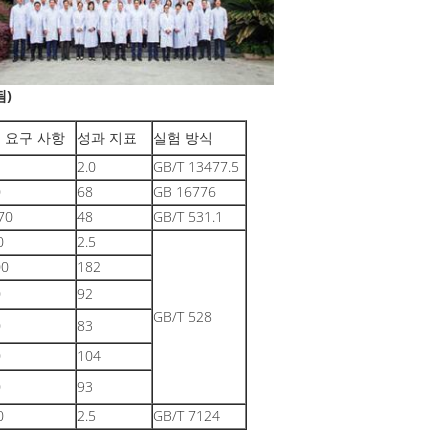
됨)
 요구 사항
성과 지표
실험 방식
2.0
GB/T 13477.5
0
68
GB 16776
70
48
GB/T 531.1
0
2.5
0
182
0
92
GB/T 528
0
83
0
104
0
93
0
2.5
GB/T 7124