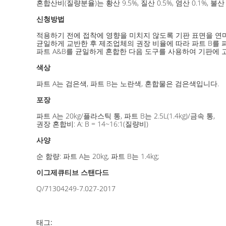
혼합산비(질량분율)는 황산 9.5%, 질산 0.5%, 염산 0.1%, 불산 
신청방법
적용하기 전에 접착에 영향을 미치지 않도록 기판 표면을 연
균일하게 교반한 후 제조업체의 권장 비율에 따라 파트 B를 
파트 A&B를 균일하게 혼합한 다음 도구를 사용하여 기판에 
색상
파트 A는 검은색, 파트 B는 노란색, 혼합물은 검은색입니다.
포장
파트 A는 20kg/플라스틱 통, 파트 B는 2.5L(1.4kg)/금속 통,
권장 혼합비: A: B = 14~16:1(질량비)
사양
순 함량: 파트 A는 20kg, 파트 B는 1.4kg;
이그제큐티브 스탠다드
Q/71304249-7.027-2017
태그: