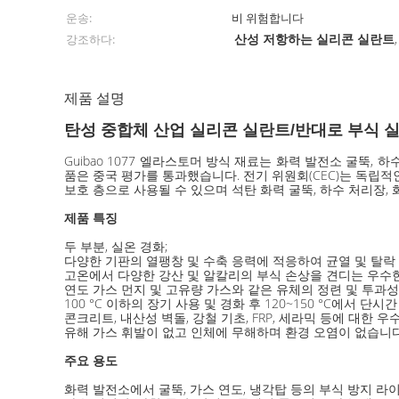
운송:
비 위험합니다
산성 저항하는 실리콘 실란트
강조하다:
제품 설명
탄성 중합체 산업 실리콘 실란트/반대로 부식 
Guibao 1077 엘라스토머 방식 재료는 화력 발전소 굴뚝,
품은 중국 평가를 통과했습니다. 전기 위원회(CEC)는 독립
보호 층으로 사용될 수 있으며 석탄 화력 굴뚝, 하수 처리장,
제품 특징
두 부분, 실온 경화;
다양한 기판의 열팽창 및 수축 응력에 적응하여 균열 및 탈락 
고온에서 다양한 강산 및 알칼리의 부식 손상을 견디는 우수한
연도 가스 먼지 및 고유량 가스와 같은 유체의 정련 및 투과
100 °C 이하의 장기 사용 및 경화 후 120~150 °C에서 단
콘크리트, 내산성 벽돌, 강철 기초, FRP, 세라믹 등에 대한
유해 가스 휘발이 없고 인체에 무해하며 환경 오염이 없습니다
주요 용도
화력 발전소에서 굴뚝, 가스 연도, 냉각탑 등의 부식 방지 라이