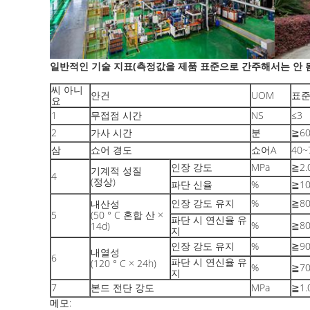
일반적인 기술 지표(측정값을 제품 표준으로 간주해서는 안 
씨 아니
안건
UOM
표준
요
1
무접점 시간
NS
≤3
2
가사 시간
분
≧6
삼
쇼어 경도
쇼어A
40~
인장 강도
MPa
≧2.
기계적 성질
4
(정상)
파단 신율
%
≧10
인장 강도 유지
%
≧8
내산성
5
(50 ° C 혼합 산 ×
파단 시 연신율 유
%
≧8
14d)
지
인장 강도 유지
%
≧9
내열성
6
파단 시 연신율 유
(120 ° C × 24h)
%
≧7
지
7
본드 전단 강도
MPa
≧1.
메모: